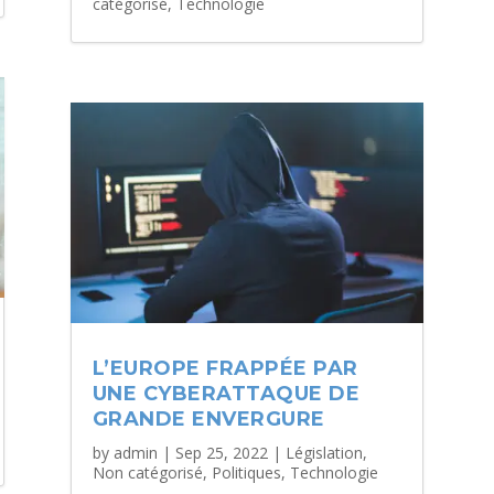
catégorisé
,
Technologie
L’EUROPE FRAPPÉE PAR
UNE CYBERATTAQUE DE
GRANDE ENVERGURE
by
admin
|
Sep 25, 2022
|
Législation
,
Non catégorisé
,
Politiques
,
Technologie