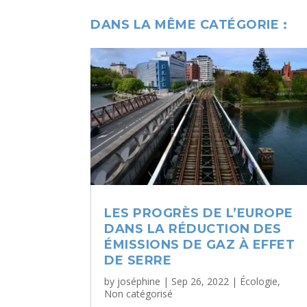
DANS LA MÊME CATÉGORIE :
LES PROGRÈS DE L’EUROPE
DANS LA RÉDUCTION DES
ÉMISSIONS DE GAZ À EFFET
DE SERRE
by
joséphine
|
Sep 26, 2022
|
Écologie
,
Non catégorisé