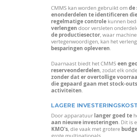
CMMS kan worden gebruikt om
de 
en
onderdelen te identificeren di
regelmatige controle
kunnen bed
verlengen
door versleten onderdele
de productiesector
, waar machine
vertegenwoordigen, kan het verlen
besparingen opleveren
.
Daarnaast biedt het CMMS
een geo
reserveonderdelen
, zodat elk ond
zonder dat er overtollige voorra
die gepaard gaan met stock-out
activiteiten
.
LAGERE INVESTERINGSKOS
Door apparatuur
langer goed te
h
aan nieuwe investeringen
. Dit is
KMO’s
, die vaak met grotere
budge
grote multinationals.