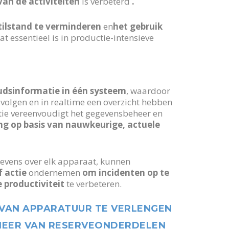
van de activiteiten
is verbeterd
.
tilstand te verminderen
en
het gebruik
wat essentieel is in productie-intensieve
oudsinformatie in één systeem
, waardoor
lgen en in realtime een overzicht hebben
tie vereenvoudigt het gegevensbeheer en
ng op basis van nauwkeurige, actuele
gevens over elk apparaat, kunnen
f actie
ondernemen
om incidenten op te
 productiviteit
te verbeteren.
VAN APPARATUUR TE VERLENGEN
HEER VAN RESERVEONDERDELEN