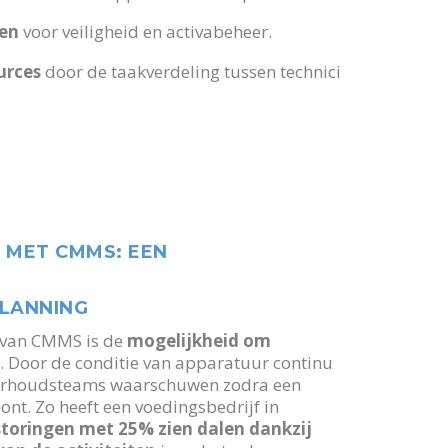
men
voor veiligheid en activabeheer.
urces
door de taakverdeling tussen technici
 MET CMMS: EEN
PLANNING
n van CMMS is de
mogelijkheid om
n
. Door de conditie van apparatuur continu
derhoudsteams waarschuwen zodra een
nt. Zo heeft een voedingsbedrijf in
toringen met 25% zien dalen dankzij