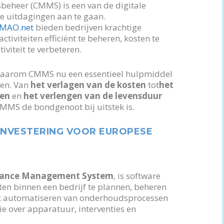
heer (CMMS) is een van de digitale
e uitdagingen aan te gaan.
MAO.net
bieden bedrijven krachtige
viteiten efficiënt te beheren, kosten te
iviteit te verbeteren.
 waarom CMMS nu een essentieel hulpmiddel
ven. Van
het verlagen van de kosten
tot
het
den
en
het verlengen van de levensduur
MMS de bondgenoot bij uitstek is.
INVESTERING VOOR EUROPESE
nance Management System
, is software
en binnen een bedrijf te plannen, beheren
het automatiseren van onderhoudsprocessen
ie over apparatuur, interventies en