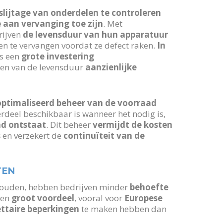
slijtage van onderdelen te controleren
e aan vervanging toe zijn
. Met
rijven
de levensduur van hun apparatuur
n te vervangen voordat ze defect raken.
In
s een
grote investering
gen van de levensduur
aanzienlijke
ptimaliseerd beheer van de voorraad
erdeel beschikbaar is wanneer het nodig is,
ad ontstaat
. Dit beheer
vermijdt de kosten
s
en verzekert de
continuïteit van de
TEN
ouden, hebben bedrijven minder
behoefte
 een
groot voordeel
, vooral voor
Europese
ttaire beperkingen
te maken hebben dan