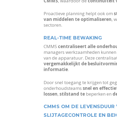
CMMS
, waardoor de
continuïteit 
Proactieve planning helpt ook om
s
van middelen te optimaliseren
, 
sectoren.
REAL-TIME BEWAKING
CMMS
centraliseert alle onderh
managers werkzaamheden kunnen vo
van de apparatuur. Deze centralisa
vergemakkelijkt de besluitvormi
informatie
.
Door snel toegang te krijgen tot ge
onderhoudsteams
snel en effectie
lossen
,
stilstand te
beperken en
de
CMMS OM DE LEVENSDUUR 
SLIJTAGECONTROLE EN BE